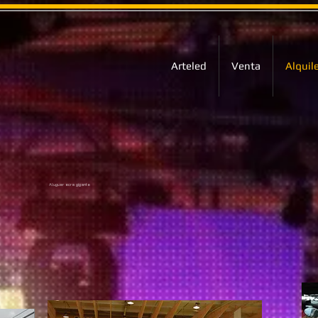
Arteled
Venta
Alquil
Aluguer ecra gigante