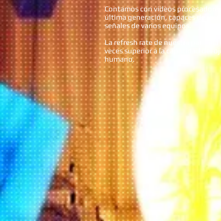
Contamos con videos procesadores
última generación, capaces de recib
señales de varios equipos.
La refresh rate de nuestra pantalla
veces superior a la capacidad del o
humano.