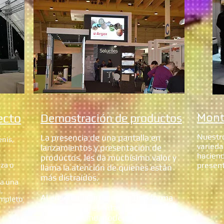
ecto
Demostración de productos
Mont
Nuestr
La presencia de una pantalla en
enis,
varieda
lanzamientos y presentación de
haciend
productos, les da muchísimo valor y
nza o
present
llama la atención de quienes están
más distraídos.
 a una
n,
Al enseñar el artículo de una forma
ompleto
dinámica o presentar una película
sobre el mismo, podemos dar al