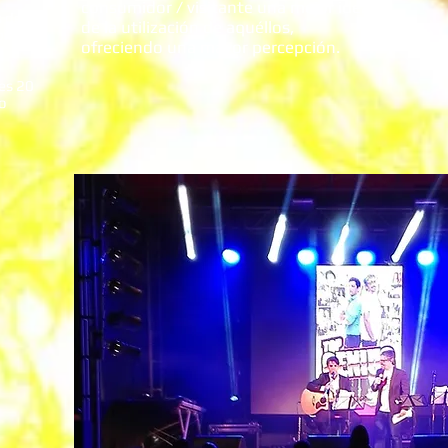
consumidor / visitante una mejor idea
 de
de la utilización de aquéllos,
ir
ofreciendo una mayor percepción.
 es 20
jo