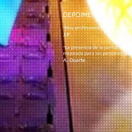
DEPOIMENTOS
Muy professionelas del princípio
"
J.P
La presencia de la pantalla en 
"
mejorada para las personas que
A. Duarte