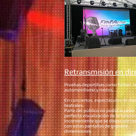
Retransmisión en dir
Pruebas deportibas como fútbol, ​​t
automovilismo y motos...
En conciertos, espectáculos de da
teatrales.
Parte del público no podrá acceder
perfecta visualización de la funció
inconveniente que se disipa por c
con estas pantallas de grandes
dimensiones.