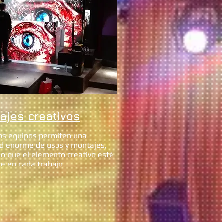
ajes creativos
os equipos permiten una
d enorme de usos y montajes,
o que el elemento creativo esté
e en cada trabajo.