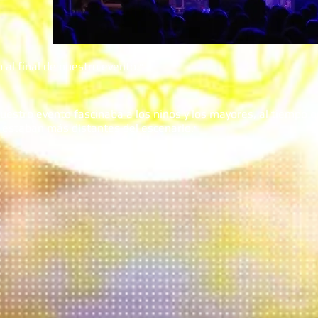
 al final de nuestro evento
."
nuestro evento fascinaba a los niños y los mayores, al tiempo q
 estaban más distantes del escenario
."