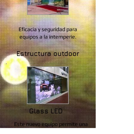
Eficacia y seguridad para
equipos a la intemperie.
Estructura outdoor
Glass LED
Este nuevo equipo permite una
visibilidad del 85% del interior del