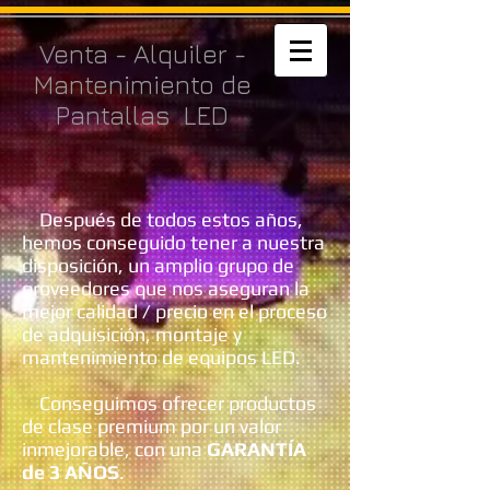
Venta - Alquiler -
Mantenimiento de
Pantallas LED
Después de todos estos años,
hemos conseguido tener a nuestra
disposición, un amplio grupo de
proveedores que nos aseguran la
mejor calidad / precio en el proceso
de adquisición, montaje y
mantenimiento de equipos LED.
Conseguimos ofrecer productos
de clase premium por un valor
inmejorable, con una
GARANTÍA
de 3 AÑOS
.