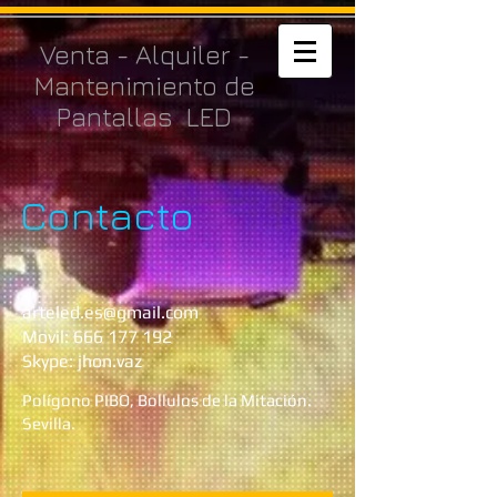
Venta - Alquiler -
Mantenimiento de
Pantallas LED
Contacto
arteled.es@gmail.com
Movil:
666 177 192
Skype: jhon.vaz
Polígono PIBO, Bollulos de la Mitación.
Sevilla.